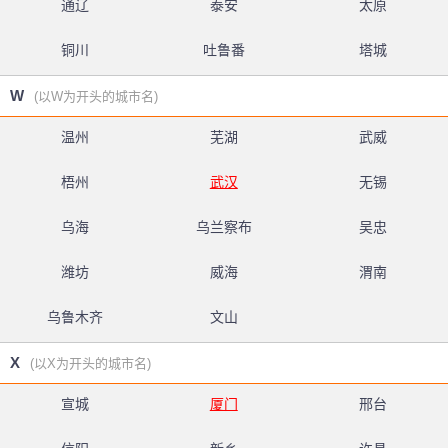
通辽
泰安
太原
铜川
吐鲁番
塔城
W
(以W为开头的城市名)
温州
芜湖
武威
梧州
武汉
无锡
乌海
乌兰察布
吴忠
潍坊
威海
渭南
乌鲁木齐
文山
X
(以X为开头的城市名)
宣城
厦门
邢台