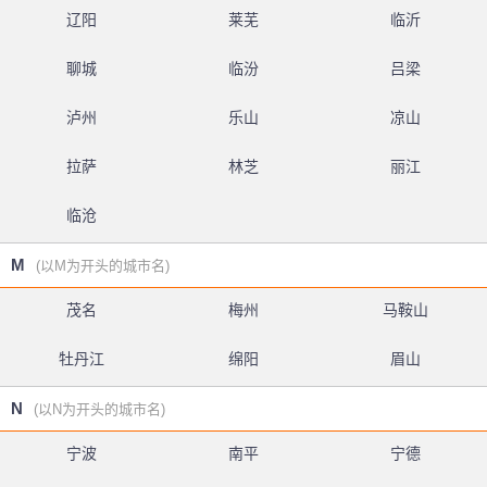
辽阳
莱芜
临沂
聊城
临汾
吕梁
泸州
乐山
凉山
拉萨
林芝
丽江
临沧
M
(以M为开头的城市名)
茂名
梅州
马鞍山
牡丹江
绵阳
眉山
N
(以N为开头的城市名)
宁波
南平
宁德