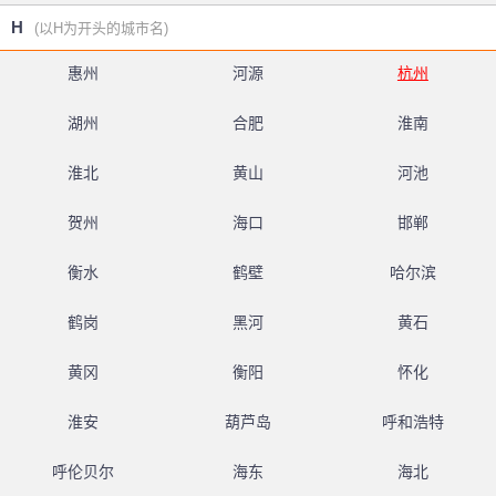
H
(以H为开头的城市名)
惠州
河源
杭州
湖州
合肥
淮南
淮北
黄山
河池
贺州
海口
邯郸
衡水
鹤壁
哈尔滨
鹤岗
黑河
黄石
黄冈
衡阳
怀化
淮安
葫芦岛
呼和浩特
呼伦贝尔
海东
海北