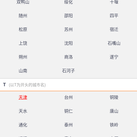
双鸭山
绥化
十堰
随州
邵阳
四平
松原
苏州
宿迁
上饶
沈阳
石嘴山
朔州
商洛
遂宁
山南
石河子
T
(以T为开头的城市名)
天津
台州
铜陵
天水
铜仁
唐山
通化
泰州
铁岭