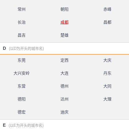
常州
朝阳
赤峰
长治
成都
昌都
昌吉
楚雄
D
(以D为开头的城市名)
东莞
定西
大庆
大兴安岭
大连
丹东
东营
德州
大同
德阳
达州
大理
德宏
迪庆
E
(以E为开头的城市名)