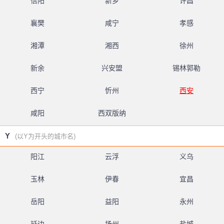
信阳
新乡
许昌
襄樊
咸宁
孝感
湘潭
湘西
徐州
新余
兴安盟
锡林郭勒
西宁
忻州
西安
咸阳
西双版纳
Y
(以Y为开头的城市名)
阳江
云浮
义乌
玉林
伊春
宜昌
岳阳
益阳
永州