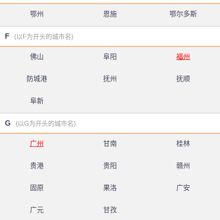
鄂州
恩施
鄂尔多斯
F
(以F为开头的城市名)
佛山
阜阳
福州
防城港
抚州
抚顺
阜新
G
(以G为开头的城市名)
广州
甘南
桂林
贵港
贵阳
赣州
固原
果洛
广安
广元
甘孜