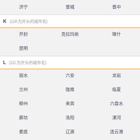
济宁
晋城
晋中
K
(以K为开头的城市名)
开封
克拉玛依
喀什
昆明
L
(以L为开头的城市名)
丽水
六安
龙岩
兰州
陇南
临夏
柳州
来宾
六盘水
廊坊
洛阳
漯河
娄底
辽源
连云港