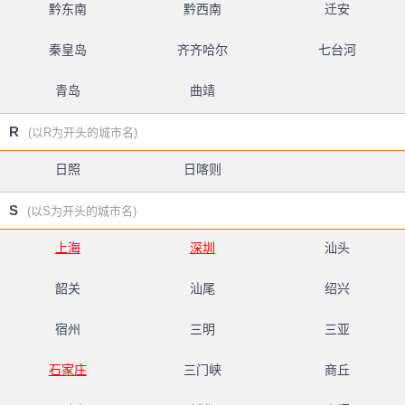
黔东南
黔西南
迁安
秦皇岛
齐齐哈尔
七台河
青岛
曲靖
R
(以R为开头的城市名)
日照
日喀则
S
(以S为开头的城市名)
上海
深圳
汕头
韶关
汕尾
绍兴
宿州
三明
三亚
石家庄
三门峡
商丘