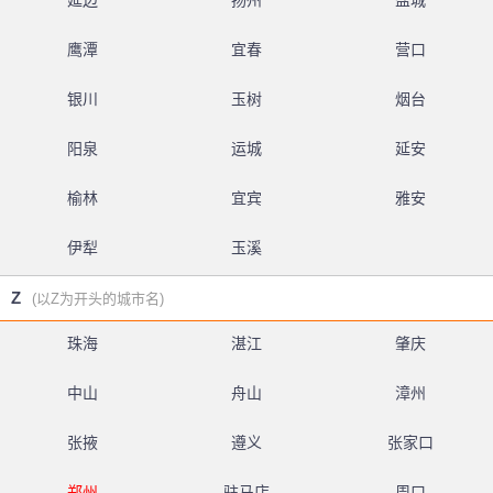
延边
扬州
盐城
鹰潭
宜春
营口
银川
玉树
烟台
阳泉
运城
延安
榆林
宜宾
雅安
伊犁
玉溪
Z
(以Z为开头的城市名)
珠海
湛江
肇庆
中山
舟山
漳州
张掖
遵义
张家口
郑州
驻马店
周口