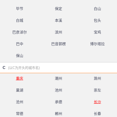
毕节
保定
白山
白城
本溪
包头
巴彦淖尔
滨州
宝鸡
巴中
巴音郭楞
博尔塔拉
保山
C
(以C为开头的城市名)
重庆
潮州
滁州
巢湖
池州
崇左
沧州
承德
长沙
常德
郴州
长春