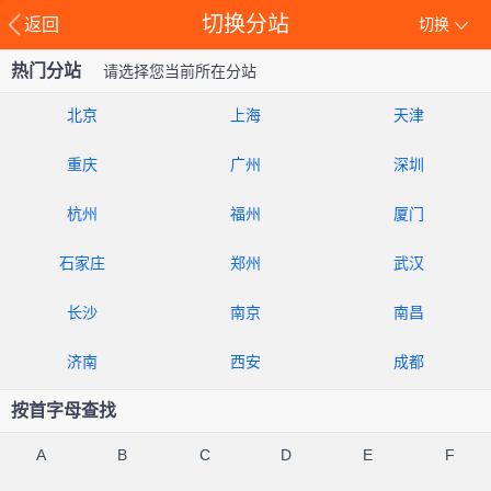
切换分站
返回
切换
热门分站
请选择您当前所在分站
北京
上海
天津
重庆
广州
深圳
杭州
福州
厦门
石家庄
郑州
武汉
长沙
南京
南昌
济南
西安
成都
按首字母查找
A
B
C
D
E
F