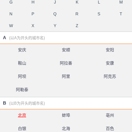
G
H
J
K
L
M
N
P
Q
R
S
T
W
X
Y
Z
A
(以A为开头的城市名)
安庆
安顺
安阳
鞍山
阿拉善
安康
阿坝
阿里
阿克苏
阿勒泰
B
(以B为开头的城市名)
北京
蚌埠
亳州
白银
北海
百色