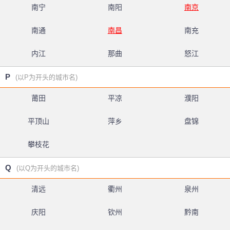
南宁
南阳
南京
南通
南昌
南充
内江
那曲
怒江
P
(以P为开头的城市名)
莆田
平凉
濮阳
平顶山
萍乡
盘锦
攀枝花
Q
(以Q为开头的城市名)
清远
衢州
泉州
庆阳
钦州
黔南