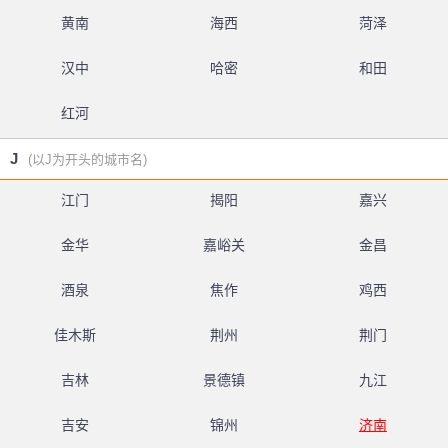
黄南
海西
菏泽
汉中
哈密
和田
红河
J
(以J为开头的城市名)
江门
揭阳
嘉兴
金华
嘉峪关
金昌
酒泉
焦作
鸡西
佳木斯
荆州
荆门
吉林
景德镇
九江
吉安
锦州
济南