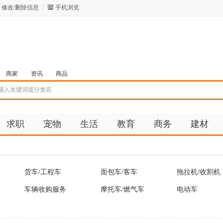
修改/删除信息
手机浏览
商家
资讯
商品
求职
宠物
生活
教育
商务
建材
货车/工程车
面包车/客车
拖拉机/收割机
车辆收购服务
摩托车/燃气车
电动车