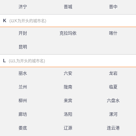
济宁
晋城
晋中
K
(以K为开头的城市名)
开封
克拉玛依
喀什
昆明
L
(以L为开头的城市名)
丽水
六安
龙岩
兰州
陇南
临夏
柳州
来宾
六盘水
廊坊
洛阳
漯河
娄底
辽源
连云港