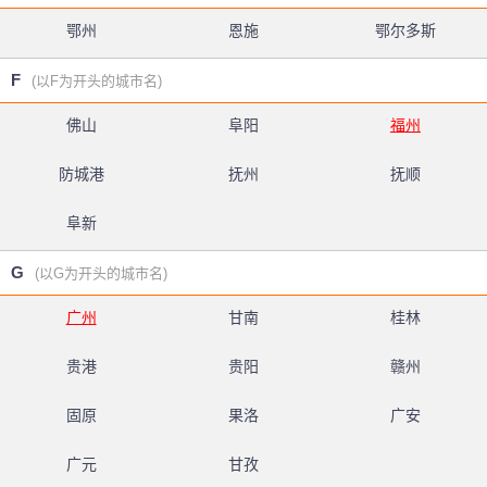
鄂州
恩施
鄂尔多斯
F
(以F为开头的城市名)
佛山
阜阳
福州
防城港
抚州
抚顺
阜新
G
(以G为开头的城市名)
广州
甘南
桂林
贵港
贵阳
赣州
固原
果洛
广安
广元
甘孜