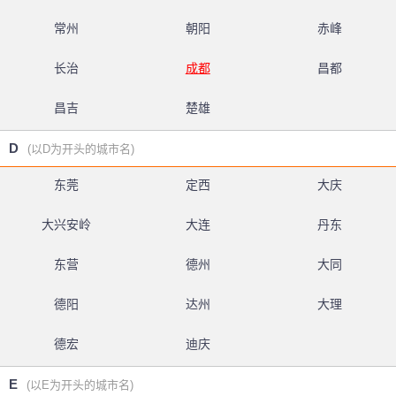
常州
朝阳
赤峰
长治
成都
昌都
昌吉
楚雄
D
(以D为开头的城市名)
东莞
定西
大庆
大兴安岭
大连
丹东
东营
德州
大同
德阳
达州
大理
德宏
迪庆
E
(以E为开头的城市名)