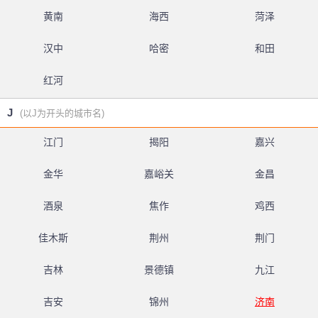
黄南
海西
菏泽
汉中
哈密
和田
红河
J
(以J为开头的城市名)
江门
揭阳
嘉兴
金华
嘉峪关
金昌
酒泉
焦作
鸡西
佳木斯
荆州
荆门
吉林
景德镇
九江
吉安
锦州
济南