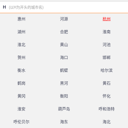
H
(以H为开头的城市名)
惠州
河源
杭州
湖州
合肥
淮南
淮北
黄山
河池
贺州
海口
邯郸
衡水
鹤壁
哈尔滨
鹤岗
黑河
黄石
黄冈
衡阳
怀化
淮安
葫芦岛
呼和浩特
呼伦贝尔
海东
海北