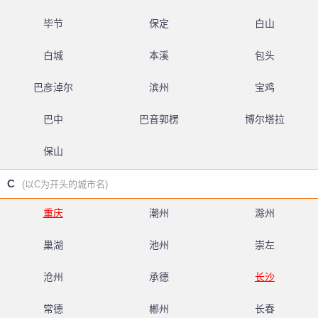
毕节
保定
白山
白城
本溪
包头
巴彦淖尔
滨州
宝鸡
巴中
巴音郭楞
博尔塔拉
保山
C
(以C为开头的城市名)
重庆
潮州
滁州
巢湖
池州
崇左
沧州
承德
长沙
常德
郴州
长春