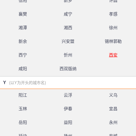
信阳
新乡
许昌
襄樊
咸宁
孝感
湘潭
湘西
徐州
新余
兴安盟
锡林郭勒
西宁
忻州
西安
咸阳
西双版纳
Y
(以Y为开头的城市名)
阳江
云浮
义乌
玉林
伊春
宜昌
岳阳
益阳
永州