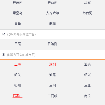
黔东南
黔西南
迁安
秦皇岛
齐齐哈尔
七台河
青岛
曲靖
R
(以R为开头的城市名)
日照
日喀则
S
(以S为开头的城市名)
上海
深圳
汕头
韶关
汕尾
绍兴
宿州
三明
三亚
石家庄
三门峡
商丘