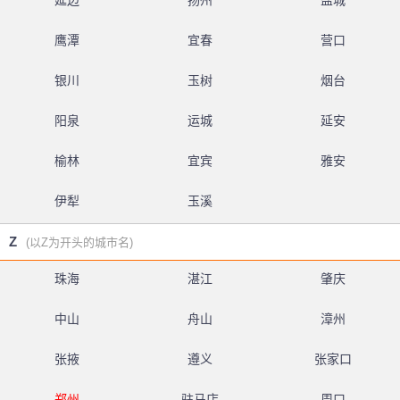
延边
扬州
盐城
鹰潭
宜春
营口
银川
玉树
烟台
阳泉
运城
延安
榆林
宜宾
雅安
伊犁
玉溪
Z
(以Z为开头的城市名)
珠海
湛江
肇庆
中山
舟山
漳州
张掖
遵义
张家口
郑州
驻马店
周口