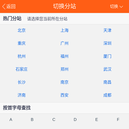
切换分站
返回
切换
热门分站
请选择您当前所在分站
北京
上海
天津
重庆
广州
深圳
杭州
福州
厦门
石家庄
郑州
武汉
长沙
南京
南昌
济南
西安
成都
按首字母查找
A
B
C
D
E
F