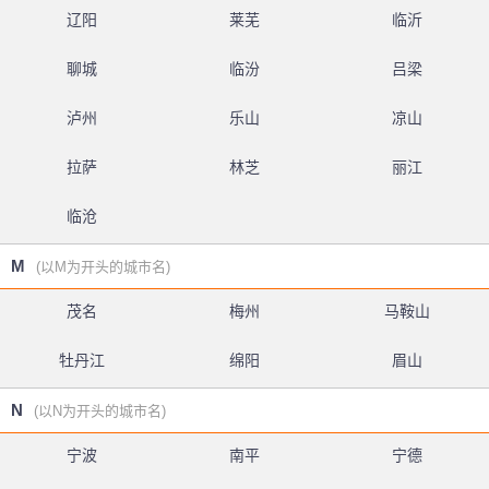
辽阳
莱芜
临沂
聊城
临汾
吕梁
泸州
乐山
凉山
拉萨
林芝
丽江
临沧
M
(以M为开头的城市名)
茂名
梅州
马鞍山
牡丹江
绵阳
眉山
N
(以N为开头的城市名)
宁波
南平
宁德