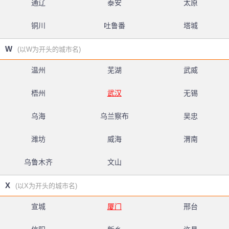
通辽
泰安
太原
铜川
吐鲁番
塔城
W
(以W为开头的城市名)
温州
芜湖
武威
梧州
武汉
无锡
乌海
乌兰察布
吴忠
潍坊
威海
渭南
乌鲁木齐
文山
X
(以X为开头的城市名)
宣城
厦门
邢台