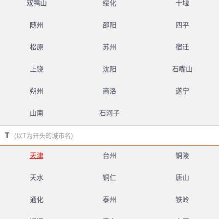
双鸭山
绥化
十堰
随州
邵阳
四平
松原
苏州
宿迁
上饶
沈阳
石嘴山
朔州
商洛
遂宁
山南
石河子
T
(以T为开头的城市名)
天津
台州
铜陵
天水
铜仁
唐山
通化
泰州
铁岭