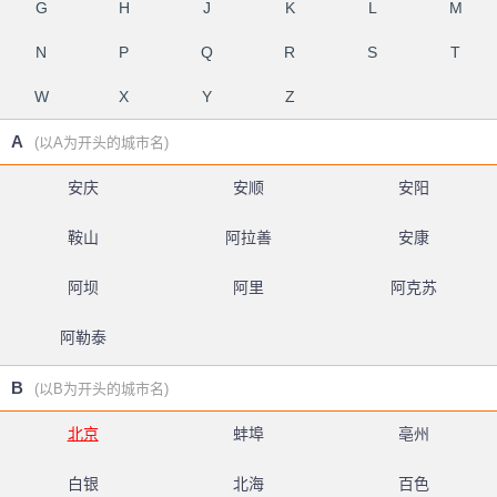
G
H
J
K
L
M
N
P
Q
R
S
T
W
X
Y
Z
A
(以A为开头的城市名)
安庆
安顺
安阳
鞍山
阿拉善
安康
阿坝
阿里
阿克苏
阿勒泰
B
(以B为开头的城市名)
北京
蚌埠
亳州
白银
北海
百色