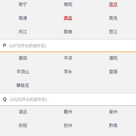
南宁
南阳
南京
南通
南昌
南充
内江
那曲
怒江
P
(以P为开头的城市名)
莆田
平凉
濮阳
平顶山
萍乡
盘锦
攀枝花
Q
(以Q为开头的城市名)
清远
衢州
泉州
庆阳
钦州
黔南