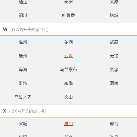
通辽
泰安
太原
铜川
吐鲁番
塔城
W
(以W为开头的城市名)
温州
芜湖
武威
梧州
武汉
无锡
乌海
乌兰察布
吴忠
潍坊
威海
渭南
乌鲁木齐
文山
X
(以X为开头的城市名)
宣城
厦门
邢台