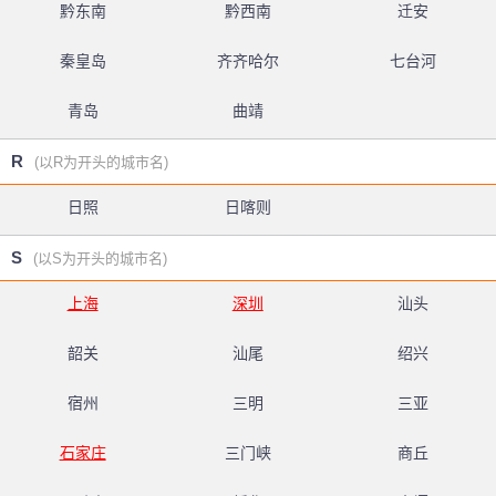
黔东南
黔西南
迁安
秦皇岛
齐齐哈尔
七台河
青岛
曲靖
R
(以R为开头的城市名)
日照
日喀则
S
(以S为开头的城市名)
上海
深圳
汕头
韶关
汕尾
绍兴
宿州
三明
三亚
石家庄
三门峡
商丘