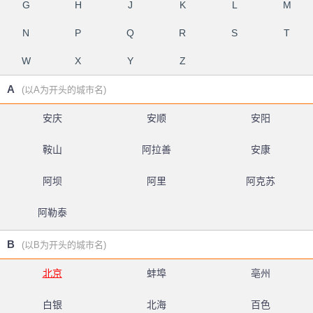
G
H
J
K
L
M
N
P
Q
R
S
T
W
X
Y
Z
A
(以A为开头的城市名)
安庆
安顺
安阳
鞍山
阿拉善
安康
阿坝
阿里
阿克苏
阿勒泰
B
(以B为开头的城市名)
北京
蚌埠
亳州
白银
北海
百色