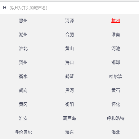
H
(以H为开头的城市名)
惠州
河源
杭州
湖州
合肥
淮南
淮北
黄山
河池
贺州
海口
邯郸
衡水
鹤壁
哈尔滨
鹤岗
黑河
黄石
黄冈
衡阳
怀化
淮安
葫芦岛
呼和浩特
呼伦贝尔
海东
海北