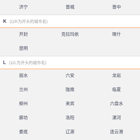
济宁
晋城
晋中
K
(以K为开头的城市名)
开封
克拉玛依
喀什
昆明
L
(以L为开头的城市名)
丽水
六安
龙岩
兰州
陇南
临夏
柳州
来宾
六盘水
廊坊
洛阳
漯河
娄底
辽源
连云港