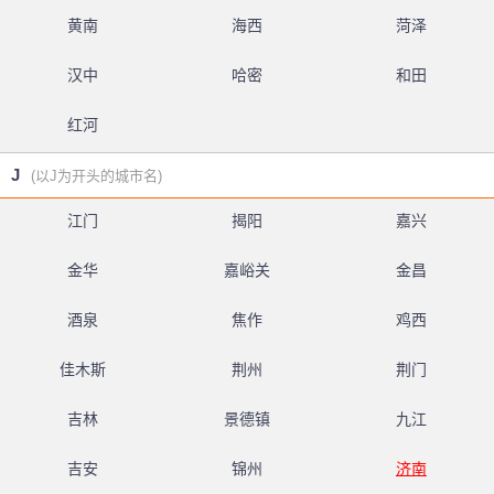
黄南
海西
菏泽
汉中
哈密
和田
红河
J
(以J为开头的城市名)
江门
揭阳
嘉兴
金华
嘉峪关
金昌
酒泉
焦作
鸡西
佳木斯
荆州
荆门
吉林
景德镇
九江
吉安
锦州
济南