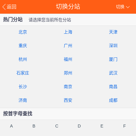
切换分站
返回
切换
热门分站
请选择您当前所在分站
北京
上海
天津
重庆
广州
深圳
杭州
福州
厦门
石家庄
郑州
武汉
长沙
南京
南昌
济南
西安
成都
按首字母查找
A
B
C
D
E
F