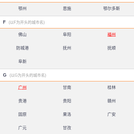
鄂州
恩施
鄂尔多斯
F
(以F为开头的城市名)
佛山
阜阳
福州
防城港
抚州
抚顺
阜新
G
(以G为开头的城市名)
广州
甘南
桂林
贵港
贵阳
赣州
固原
果洛
广安
广元
甘孜