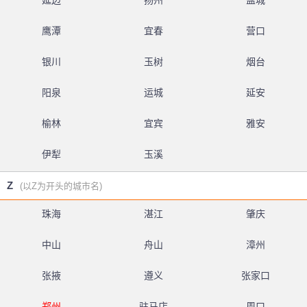
延边
扬州
盐城
鹰潭
宜春
营口
银川
玉树
烟台
阳泉
运城
延安
榆林
宜宾
雅安
伊犁
玉溪
Z
(以Z为开头的城市名)
珠海
湛江
肇庆
中山
舟山
漳州
张掖
遵义
张家口
郑州
驻马店
周口