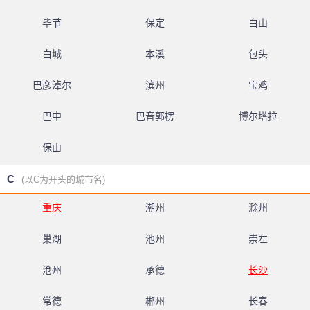
毕节
保定
白山
白城
本溪
包头
巴彦淖尔
滨州
宝鸡
巴中
巴音郭楞
博尔塔拉
保山
C
(以C为开头的城市名)
重庆
潮州
滁州
巢湖
池州
崇左
沧州
承德
长沙
常德
郴州
长春