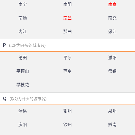
南宁
南阳
南京
南通
南昌
南充
内江
那曲
怒江
P
(以P为开头的城市名)
莆田
平凉
濮阳
平顶山
萍乡
盘锦
攀枝花
Q
(以Q为开头的城市名)
清远
衢州
泉州
庆阳
钦州
黔南