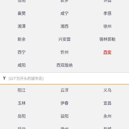
信阳
新乡
许昌
襄樊
咸宁
孝感
湘潭
湘西
徐州
新余
兴安盟
锡林郭勒
西宁
忻州
西安
咸阳
西双版纳
Y
(以Y为开头的城市名)
阳江
云浮
义乌
玉林
伊春
宜昌
岳阳
益阳
永州