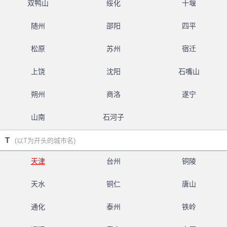
双鸭山
绥化
十堰
随州
邵阳
四平
松原
苏州
宿迁
上饶
沈阳
石嘴山
朔州
商洛
遂宁
山南
石河子
T
(以T为开头的城市名)
天津
台州
铜陵
天水
铜仁
唐山
通化
泰州
铁岭