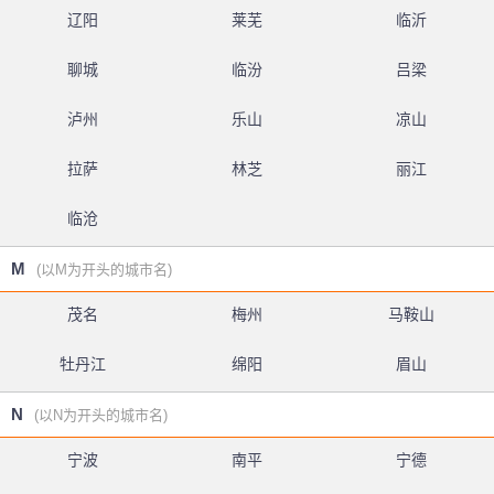
辽阳
莱芜
临沂
聊城
临汾
吕梁
泸州
乐山
凉山
拉萨
林芝
丽江
临沧
M
(以M为开头的城市名)
茂名
梅州
马鞍山
牡丹江
绵阳
眉山
N
(以N为开头的城市名)
宁波
南平
宁德