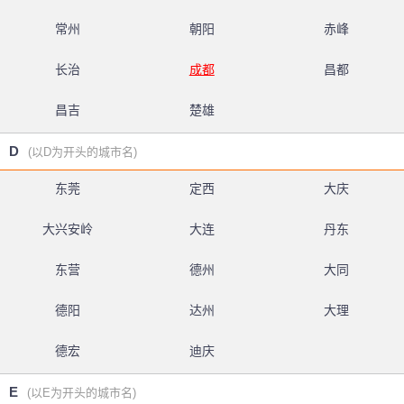
常州
朝阳
赤峰
长治
成都
昌都
昌吉
楚雄
D
(以D为开头的城市名)
东莞
定西
大庆
大兴安岭
大连
丹东
东营
德州
大同
德阳
达州
大理
德宏
迪庆
E
(以E为开头的城市名)