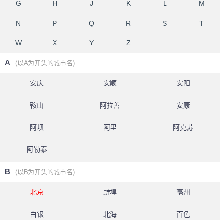
G
H
J
K
L
M
N
P
Q
R
S
T
W
X
Y
Z
A
(以A为开头的城市名)
安庆
安顺
安阳
鞍山
阿拉善
安康
阿坝
阿里
阿克苏
阿勒泰
B
(以B为开头的城市名)
北京
蚌埠
亳州
白银
北海
百色