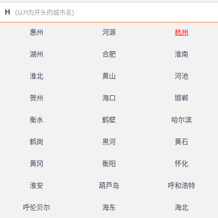
H
(以H为开头的城市名)
惠州
河源
杭州
湖州
合肥
淮南
淮北
黄山
河池
贺州
海口
邯郸
衡水
鹤壁
哈尔滨
鹤岗
黑河
黄石
黄冈
衡阳
怀化
淮安
葫芦岛
呼和浩特
呼伦贝尔
海东
海北