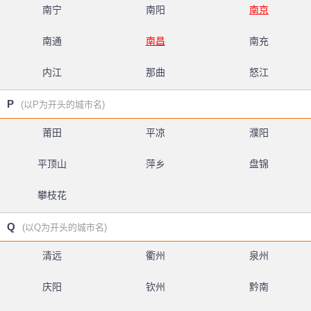
南宁
南阳
南京
南通
南昌
南充
内江
那曲
怒江
P
(以P为开头的城市名)
莆田
平凉
濮阳
平顶山
萍乡
盘锦
攀枝花
Q
(以Q为开头的城市名)
清远
衢州
泉州
庆阳
钦州
黔南