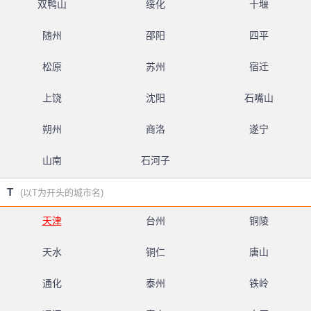
双鸭山
绥化
十堰
随州
邵阳
四平
松原
苏州
宿迁
上饶
沈阳
石嘴山
朔州
商洛
遂宁
山南
石河子
T
(以T为开头的城市名)
天津
台州
铜陵
天水
铜仁
唐山
通化
泰州
铁岭