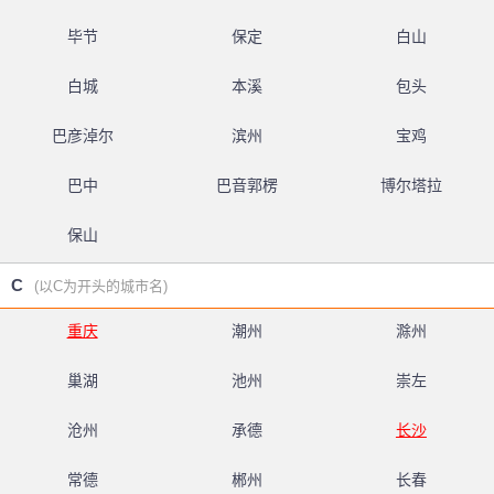
毕节
保定
白山
白城
本溪
包头
巴彦淖尔
滨州
宝鸡
巴中
巴音郭楞
博尔塔拉
保山
C
(以C为开头的城市名)
重庆
潮州
滁州
巢湖
池州
崇左
沧州
承德
长沙
常德
郴州
长春