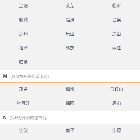
辽阳
莱芜
临沂
聊城
临汾
吕梁
泸州
乐山
凉山
拉萨
林芝
丽江
临沧
M
(以M为开头的城市名)
茂名
梅州
马鞍山
牡丹江
绵阳
眉山
N
(以N为开头的城市名)
宁波
南平
宁德