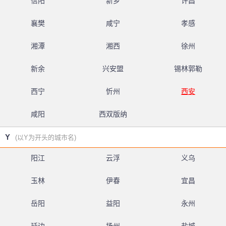
信阳
新乡
许昌
襄樊
咸宁
孝感
湘潭
湘西
徐州
新余
兴安盟
锡林郭勒
西宁
忻州
西安
咸阳
西双版纳
Y
(以Y为开头的城市名)
阳江
云浮
义乌
玉林
伊春
宜昌
岳阳
益阳
永州