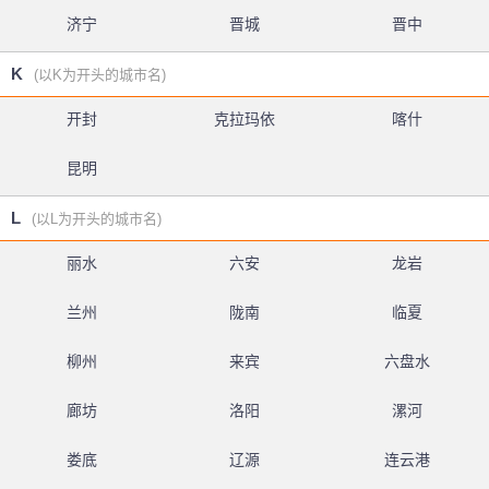
济宁
晋城
晋中
K
(以K为开头的城市名)
开封
克拉玛依
喀什
昆明
L
(以L为开头的城市名)
丽水
六安
龙岩
兰州
陇南
临夏
柳州
来宾
六盘水
廊坊
洛阳
漯河
娄底
辽源
连云港