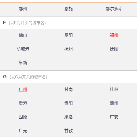
鄂州
恩施
鄂尔多斯
F
(以F为开头的城市名)
佛山
阜阳
福州
防城港
抚州
抚顺
阜新
G
(以G为开头的城市名)
广州
甘南
桂林
贵港
贵阳
赣州
固原
果洛
广安
广元
甘孜