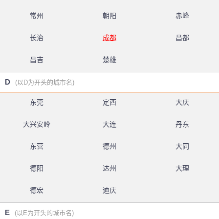
常州
朝阳
赤峰
长治
成都
昌都
昌吉
楚雄
D
(以D为开头的城市名)
东莞
定西
大庆
大兴安岭
大连
丹东
东营
德州
大同
德阳
达州
大理
德宏
迪庆
E
(以E为开头的城市名)