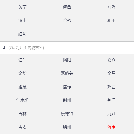
黄南
海西
菏泽
汉中
哈密
和田
红河
J
(以J为开头的城市名)
江门
揭阳
嘉兴
金华
嘉峪关
金昌
酒泉
焦作
鸡西
佳木斯
荆州
荆门
吉林
景德镇
九江
吉安
锦州
济南