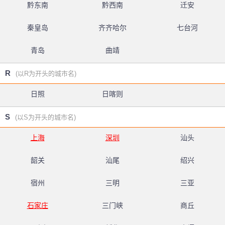
黔东南
黔西南
迁安
秦皇岛
齐齐哈尔
七台河
青岛
曲靖
R
(以R为开头的城市名)
日照
日喀则
S
(以S为开头的城市名)
上海
深圳
汕头
韶关
汕尾
绍兴
宿州
三明
三亚
石家庄
三门峡
商丘