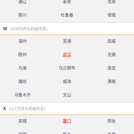
通辽
泰安
太原
铜川
吐鲁番
塔城
W
(以W为开头的城市名)
温州
芜湖
武威
梧州
武汉
无锡
乌海
乌兰察布
吴忠
潍坊
威海
渭南
乌鲁木齐
文山
X
(以X为开头的城市名)
宣城
厦门
邢台