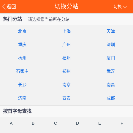
切换分站
返回
切换
热门分站
请选择您当前所在分站
北京
上海
天津
重庆
广州
深圳
杭州
福州
厦门
石家庄
郑州
武汉
长沙
南京
南昌
济南
西安
成都
按首字母查找
A
B
C
D
E
F