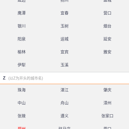
延边
扬州
盐城
鹰潭
宜春
营口
银川
玉树
烟台
阳泉
运城
延安
榆林
宜宾
雅安
伊犁
玉溪
Z
(以Z为开头的城市名)
珠海
湛江
肇庆
中山
舟山
漳州
张掖
遵义
张家口
郑州
驻马店
周口