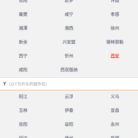
信阳
新乡
许昌
襄樊
咸宁
孝感
湘潭
湘西
徐州
新余
兴安盟
锡林郭勒
西宁
忻州
西安
咸阳
西双版纳
Y
(以Y为开头的城市名)
阳江
云浮
义乌
玉林
伊春
宜昌
岳阳
益阳
永州