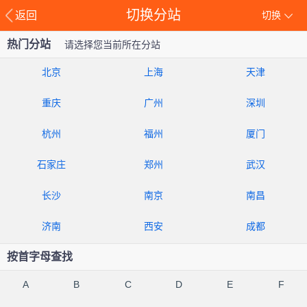
切换分站
返回
切换
热门分站
请选择您当前所在分站
北京
上海
天津
重庆
广州
深圳
杭州
福州
厦门
石家庄
郑州
武汉
长沙
南京
南昌
济南
西安
成都
按首字母查找
A
B
C
D
E
F