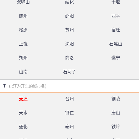
双鸭山
绥化
十堰
随州
邵阳
四平
松原
苏州
宿迁
上饶
沈阳
石嘴山
朔州
商洛
遂宁
山南
石河子
T
(以T为开头的城市名)
天津
台州
铜陵
天水
铜仁
唐山
通化
泰州
铁岭