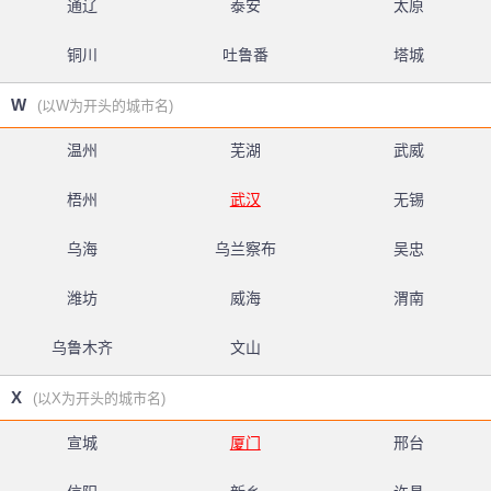
通辽
泰安
太原
铜川
吐鲁番
塔城
W
(以W为开头的城市名)
温州
芜湖
武威
梧州
武汉
无锡
乌海
乌兰察布
吴忠
潍坊
威海
渭南
乌鲁木齐
文山
X
(以X为开头的城市名)
宣城
厦门
邢台