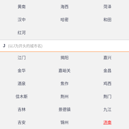
黄南
海西
菏泽
汉中
哈密
和田
红河
J
(以J为开头的城市名)
江门
揭阳
嘉兴
金华
嘉峪关
金昌
酒泉
焦作
鸡西
佳木斯
荆州
荆门
吉林
景德镇
九江
吉安
锦州
济南