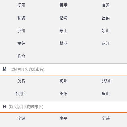
辽阳
莱芜
临沂
聊城
临汾
吕梁
泸州
乐山
凉山
拉萨
林芝
丽江
临沧
M
(以M为开头的城市名)
茂名
梅州
马鞍山
牡丹江
绵阳
眉山
N
(以N为开头的城市名)
宁波
南平
宁德