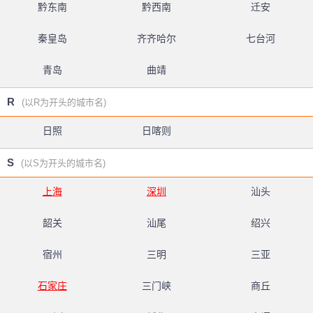
黔东南
黔西南
迁安
秦皇岛
齐齐哈尔
七台河
青岛
曲靖
R
(以R为开头的城市名)
日照
日喀则
S
(以S为开头的城市名)
上海
深圳
汕头
韶关
汕尾
绍兴
宿州
三明
三亚
石家庄
三门峡
商丘