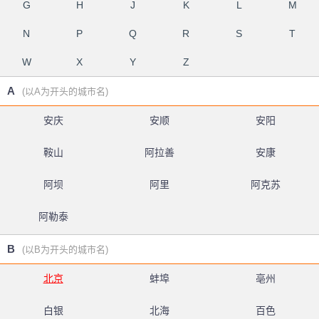
G
H
J
K
L
M
N
P
Q
R
S
T
W
X
Y
Z
A
(以A为开头的城市名)
安庆
安顺
安阳
鞍山
阿拉善
安康
阿坝
阿里
阿克苏
阿勒泰
B
(以B为开头的城市名)
北京
蚌埠
亳州
白银
北海
百色