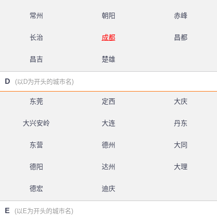
常州
朝阳
赤峰
长治
成都
昌都
昌吉
楚雄
D
(以D为开头的城市名)
东莞
定西
大庆
大兴安岭
大连
丹东
东营
德州
大同
德阳
达州
大理
德宏
迪庆
E
(以E为开头的城市名)