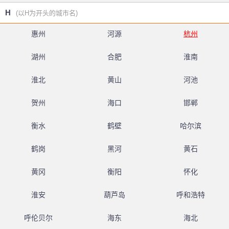
H
(以H为开头的城市名)
惠州
河源
杭州
湖州
合肥
淮南
淮北
黄山
河池
贺州
海口
邯郸
衡水
鹤壁
哈尔滨
鹤岗
黑河
黄石
黄冈
衡阳
怀化
淮安
葫芦岛
呼和浩特
呼伦贝尔
海东
海北