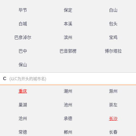
毕节
保定
白山
白城
本溪
包头
巴彦淖尔
滨州
宝鸡
巴中
巴音郭楞
博尔塔拉
保山
C
(以C为开头的城市名)
重庆
潮州
滁州
巢湖
池州
崇左
沧州
承德
长沙
常德
郴州
长春