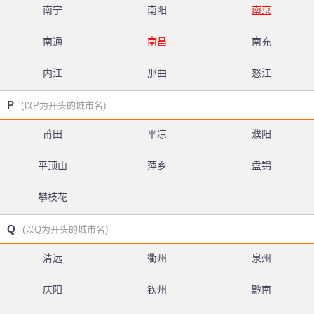
南宁
南阳
南京
南通
南昌
南充
内江
那曲
怒江
P
(以P为开头的城市名)
莆田
平凉
濮阳
平顶山
萍乡
盘锦
攀枝花
Q
(以Q为开头的城市名)
清远
衢州
泉州
庆阳
钦州
黔南