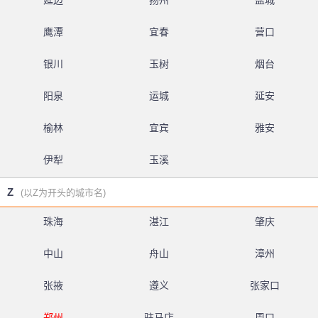
延边
扬州
盐城
鹰潭
宜春
营口
银川
玉树
烟台
阳泉
运城
延安
榆林
宜宾
雅安
伊犁
玉溪
Z
(以Z为开头的城市名)
珠海
湛江
肇庆
中山
舟山
漳州
张掖
遵义
张家口
郑州
驻马店
周口