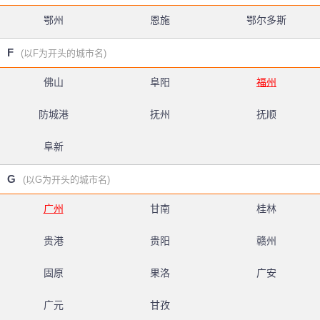
鄂州
恩施
鄂尔多斯
F
(以F为开头的城市名)
佛山
阜阳
福州
防城港
抚州
抚顺
阜新
G
(以G为开头的城市名)
广州
甘南
桂林
贵港
贵阳
赣州
固原
果洛
广安
广元
甘孜