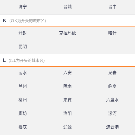
济宁
晋城
晋中
K
(以K为开头的城市名)
开封
克拉玛依
喀什
昆明
L
(以L为开头的城市名)
丽水
六安
龙岩
兰州
陇南
临夏
柳州
来宾
六盘水
廊坊
洛阳
漯河
娄底
辽源
连云港