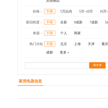
其他物品
价格：
不限
5万以内
5万~10万
10万
新旧程度：
不限
全新
9成新
7成新
5
来源：
不限
个人
商家
热门分站
不限
北京
上海
天津
重
成都
更多 »
家用电器信息