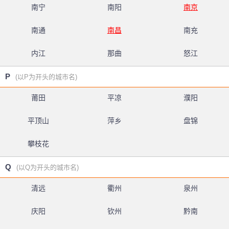
南宁
南阳
南京
南通
南昌
南充
内江
那曲
怒江
P
(以P为开头的城市名)
莆田
平凉
濮阳
平顶山
萍乡
盘锦
攀枝花
Q
(以Q为开头的城市名)
清远
衢州
泉州
庆阳
钦州
黔南