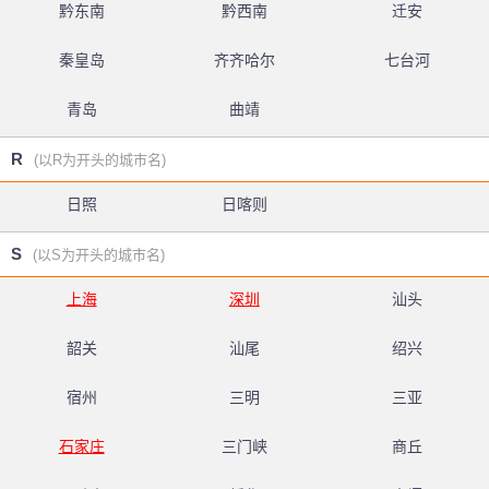
黔东南
黔西南
迁安
秦皇岛
齐齐哈尔
七台河
青岛
曲靖
R
(以R为开头的城市名)
日照
日喀则
S
(以S为开头的城市名)
上海
深圳
汕头
韶关
汕尾
绍兴
宿州
三明
三亚
石家庄
三门峡
商丘