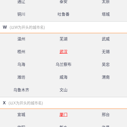
通辽
泰安
太原
铜川
吐鲁番
塔城
W
(以W为开头的城市名)
温州
芜湖
武威
梧州
武汉
无锡
乌海
乌兰察布
吴忠
潍坊
威海
渭南
乌鲁木齐
文山
X
(以X为开头的城市名)
宣城
厦门
邢台