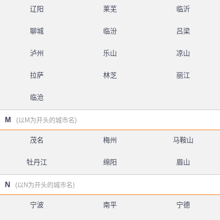
辽阳
莱芜
临沂
聊城
临汾
吕梁
泸州
乐山
凉山
拉萨
林芝
丽江
临沧
M
(以M为开头的城市名)
茂名
梅州
马鞍山
牡丹江
绵阳
眉山
N
(以N为开头的城市名)
宁波
南平
宁德