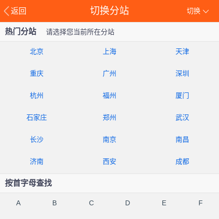
切换分站
返回
切换
热门分站
请选择您当前所在分站
北京
上海
天津
重庆
广州
深圳
杭州
福州
厦门
石家庄
郑州
武汉
长沙
南京
南昌
济南
西安
成都
按首字母查找
A
B
C
D
E
F