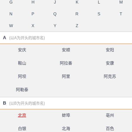
G
H
J
K
L
M
N
P
Q
R
S
T
W
X
Y
Z
A
(以A为开头的城市名)
安庆
安顺
安阳
鞍山
阿拉善
安康
阿坝
阿里
阿克苏
阿勒泰
B
(以B为开头的城市名)
北京
蚌埠
亳州
白银
北海
百色