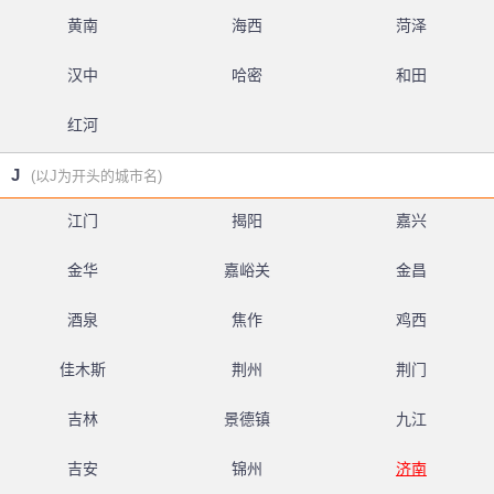
黄南
海西
菏泽
汉中
哈密
和田
红河
J
(以J为开头的城市名)
江门
揭阳
嘉兴
金华
嘉峪关
金昌
酒泉
焦作
鸡西
佳木斯
荆州
荆门
吉林
景德镇
九江
吉安
锦州
济南