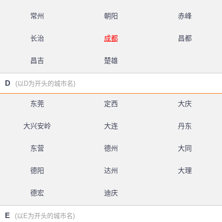
常州
朝阳
赤峰
长治
成都
昌都
昌吉
楚雄
D
(以D为开头的城市名)
东莞
定西
大庆
大兴安岭
大连
丹东
东营
德州
大同
德阳
达州
大理
德宏
迪庆
E
(以E为开头的城市名)