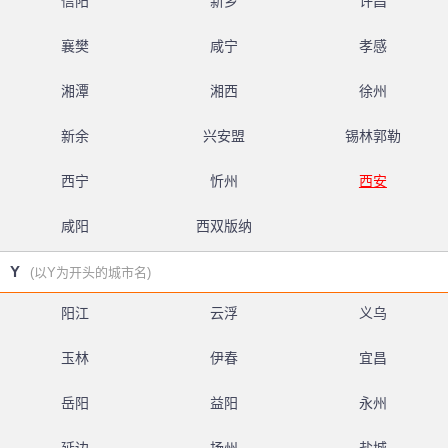
信阳
新乡
许昌
襄樊
咸宁
孝感
湘潭
湘西
徐州
新余
兴安盟
锡林郭勒
西宁
忻州
西安
咸阳
西双版纳
Y
(以Y为开头的城市名)
阳江
云浮
义乌
玉林
伊春
宜昌
岳阳
益阳
永州