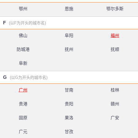
鄂州
恩施
鄂尔多斯
F
(以F为开头的城市名)
佛山
阜阳
福州
防城港
抚州
抚顺
阜新
G
(以G为开头的城市名)
广州
甘南
桂林
贵港
贵阳
赣州
固原
果洛
广安
广元
甘孜