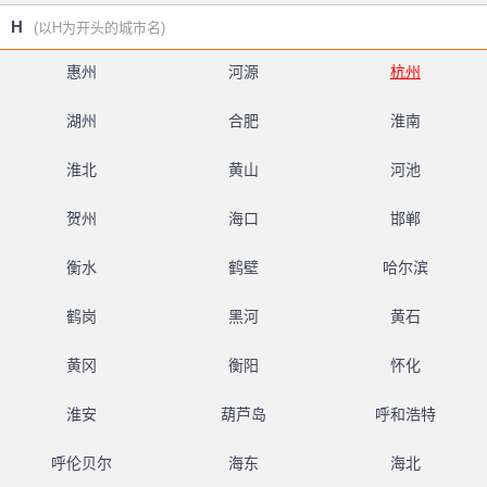
H
(以H为开头的城市名)
惠州
河源
杭州
湖州
合肥
淮南
淮北
黄山
河池
贺州
海口
邯郸
衡水
鹤壁
哈尔滨
鹤岗
黑河
黄石
黄冈
衡阳
怀化
淮安
葫芦岛
呼和浩特
呼伦贝尔
海东
海北