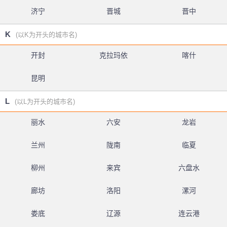
济宁
晋城
晋中
K
(以K为开头的城市名)
开封
克拉玛依
喀什
昆明
L
(以L为开头的城市名)
丽水
六安
龙岩
兰州
陇南
临夏
柳州
来宾
六盘水
廊坊
洛阳
漯河
娄底
辽源
连云港