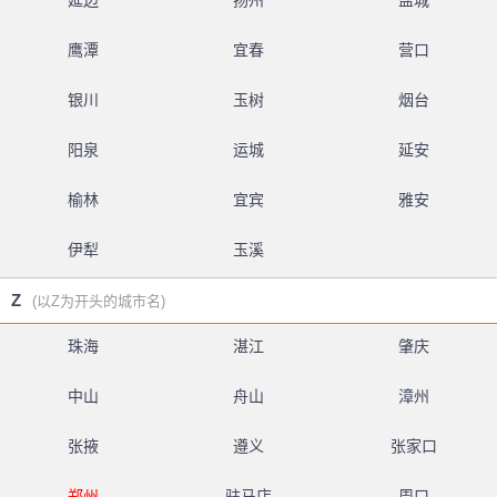
延边
扬州
盐城
鹰潭
宜春
营口
银川
玉树
烟台
阳泉
运城
延安
榆林
宜宾
雅安
伊犁
玉溪
Z
(以Z为开头的城市名)
珠海
湛江
肇庆
中山
舟山
漳州
张掖
遵义
张家口
郑州
驻马店
周口