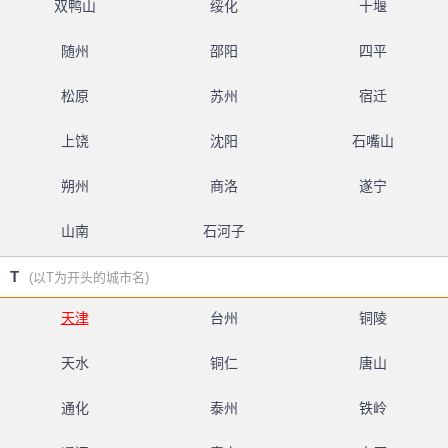
双鸭山
绥化
十堰
随州
邵阳
四平
松原
苏州
宿迁
上饶
沈阳
石嘴山
朔州
商洛
遂宁
山南
石河子
T
(以T为开头的城市名)
天津
台州
铜陵
天水
铜仁
唐山
通化
泰州
铁岭