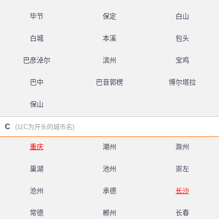
毕节
保定
白山
白城
本溪
包头
巴彦淖尔
滨州
宝鸡
巴中
巴音郭楞
博尔塔拉
保山
C
(以C为开头的城市名)
重庆
潮州
滁州
巢湖
池州
崇左
沧州
承德
长沙
常德
郴州
长春