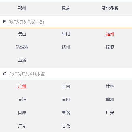
鄂州
恩施
鄂尔多斯
F
(以F为开头的城市名)
佛山
阜阳
福州
防城港
抚州
抚顺
阜新
G
(以G为开头的城市名)
广州
甘南
桂林
贵港
贵阳
赣州
固原
果洛
广安
广元
甘孜