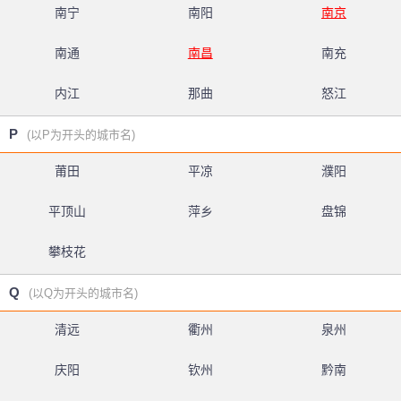
南宁
南阳
南京
南通
南昌
南充
内江
那曲
怒江
P
(以P为开头的城市名)
莆田
平凉
濮阳
平顶山
萍乡
盘锦
攀枝花
Q
(以Q为开头的城市名)
清远
衢州
泉州
庆阳
钦州
黔南