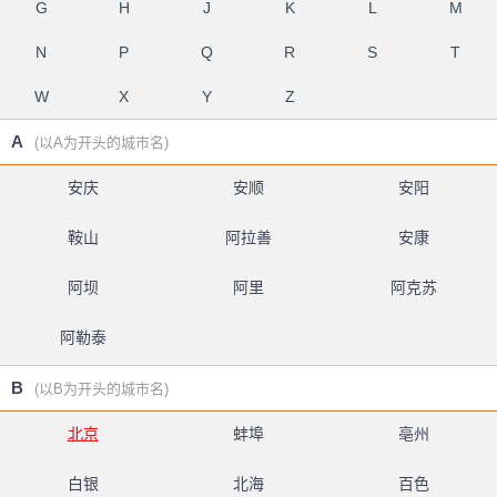
G
H
J
K
L
M
N
P
Q
R
S
T
W
X
Y
Z
A
(以A为开头的城市名)
安庆
安顺
安阳
鞍山
阿拉善
安康
阿坝
阿里
阿克苏
阿勒泰
B
(以B为开头的城市名)
北京
蚌埠
亳州
白银
北海
百色