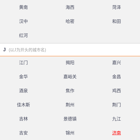
黄南
海西
菏泽
汉中
哈密
和田
红河
J
(以J为开头的城市名)
江门
揭阳
嘉兴
金华
嘉峪关
金昌
酒泉
焦作
鸡西
佳木斯
荆州
荆门
吉林
景德镇
九江
吉安
锦州
济南