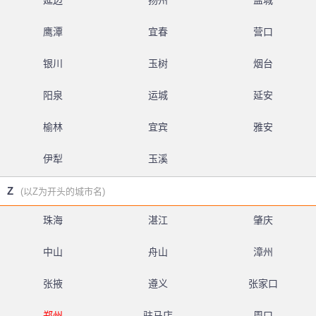
延边
扬州
盐城
鹰潭
宜春
营口
银川
玉树
烟台
阳泉
运城
延安
榆林
宜宾
雅安
伊犁
玉溪
Z
(以Z为开头的城市名)
珠海
湛江
肇庆
中山
舟山
漳州
张掖
遵义
张家口
郑州
驻马店
周口