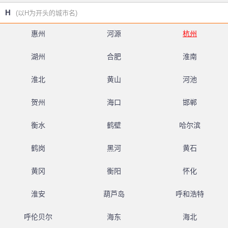
H
(以H为开头的城市名)
惠州
河源
杭州
湖州
合肥
淮南
淮北
黄山
河池
贺州
海口
邯郸
衡水
鹤壁
哈尔滨
鹤岗
黑河
黄石
黄冈
衡阳
怀化
淮安
葫芦岛
呼和浩特
呼伦贝尔
海东
海北