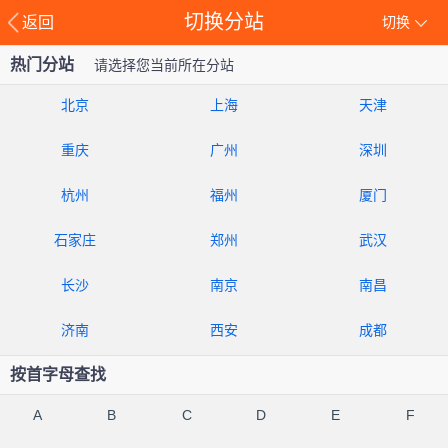
切换分站
返回
切换
热门分站
请选择您当前所在分站
北京
上海
天津
重庆
广州
深圳
杭州
福州
厦门
石家庄
郑州
武汉
长沙
南京
南昌
济南
西安
成都
按首字母查找
A
B
C
D
E
F