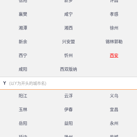
信阳
新乡
许昌
襄樊
咸宁
孝感
湘潭
湘西
徐州
新余
兴安盟
锡林郭勒
西宁
忻州
西安
咸阳
西双版纳
Y
(以Y为开头的城市名)
阳江
云浮
义乌
玉林
伊春
宜昌
岳阳
益阳
永州