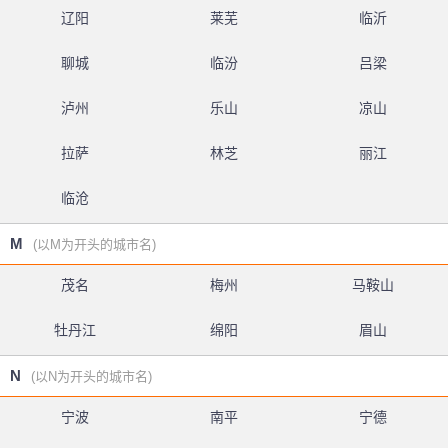
辽阳
莱芜
临沂
聊城
临汾
吕梁
泸州
乐山
凉山
拉萨
林芝
丽江
临沧
M
(以M为开头的城市名)
茂名
梅州
马鞍山
牡丹江
绵阳
眉山
N
(以N为开头的城市名)
宁波
南平
宁德