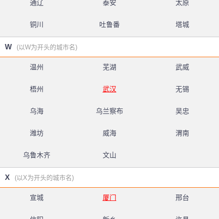
通辽
泰安
太原
铜川
吐鲁番
塔城
W
(以W为开头的城市名)
温州
芜湖
武威
梧州
武汉
无锡
乌海
乌兰察布
吴忠
潍坊
威海
渭南
乌鲁木齐
文山
X
(以X为开头的城市名)
宣城
厦门
邢台