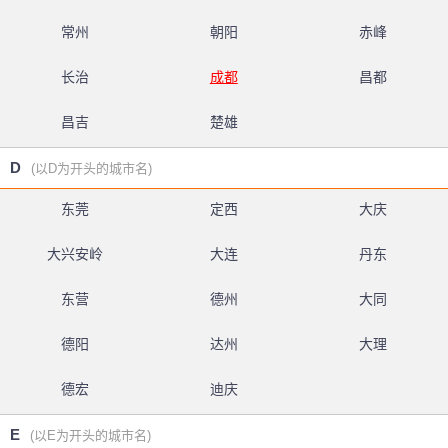
常州
朝阳
赤峰
长治
成都
昌都
昌吉
楚雄
D
(以D为开头的城市名)
东莞
定西
大庆
大兴安岭
大连
丹东
东营
德州
大同
德阳
达州
大理
德宏
迪庆
E
(以E为开头的城市名)