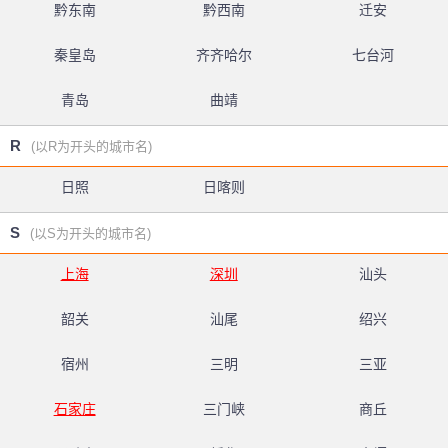
黔东南
黔西南
迁安
秦皇岛
齐齐哈尔
七台河
青岛
曲靖
R
(以R为开头的城市名)
日照
日喀则
S
(以S为开头的城市名)
上海
深圳
汕头
韶关
汕尾
绍兴
宿州
三明
三亚
石家庄
三门峡
商丘