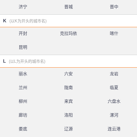
济宁
晋城
晋中
K
(以K为开头的城市名)
开封
克拉玛依
喀什
昆明
L
(以L为开头的城市名)
丽水
六安
龙岩
兰州
陇南
临夏
柳州
来宾
六盘水
廊坊
洛阳
漯河
娄底
辽源
连云港