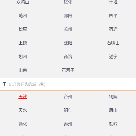
双鸭山
绥化
十堰
随州
邵阳
四平
松原
苏州
宿迁
上饶
沈阳
石嘴山
朔州
商洛
遂宁
山南
石河子
T
(以T为开头的城市名)
天津
台州
铜陵
天水
铜仁
唐山
通化
泰州
铁岭