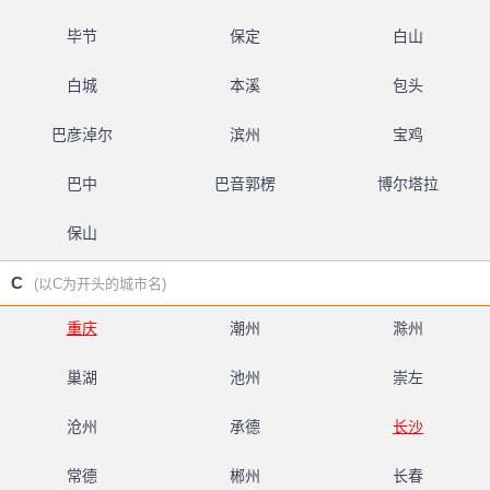
毕节
保定
白山
白城
本溪
包头
巴彦淖尔
滨州
宝鸡
巴中
巴音郭楞
博尔塔拉
保山
C
(以C为开头的城市名)
重庆
潮州
滁州
巢湖
池州
崇左
沧州
承德
长沙
常德
郴州
长春