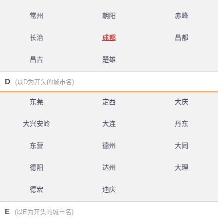
常州
朝阳
赤峰
长治
成都
昌都
昌吉
楚雄
D
(以D为开头的城市名)
东莞
定西
大庆
大兴安岭
大连
丹东
东营
德州
大同
德阳
达州
大理
德宏
迪庆
E
(以E为开头的城市名)