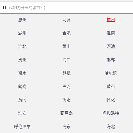
H
(以H为开头的城市名)
惠州
河源
杭州
湖州
合肥
淮南
淮北
黄山
河池
贺州
海口
邯郸
衡水
鹤壁
哈尔滨
鹤岗
黑河
黄石
黄冈
衡阳
怀化
淮安
葫芦岛
呼和浩特
呼伦贝尔
海东
海北