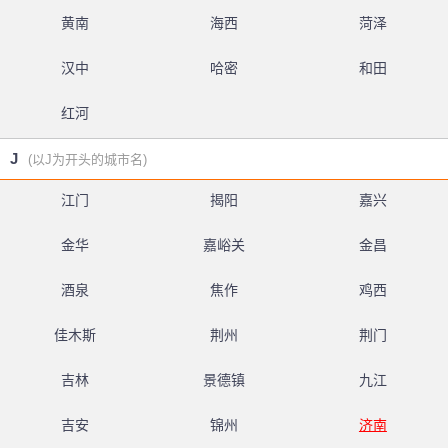
黄南
海西
菏泽
汉中
哈密
和田
红河
J
(以J为开头的城市名)
江门
揭阳
嘉兴
金华
嘉峪关
金昌
酒泉
焦作
鸡西
佳木斯
荆州
荆门
吉林
景德镇
九江
吉安
锦州
济南