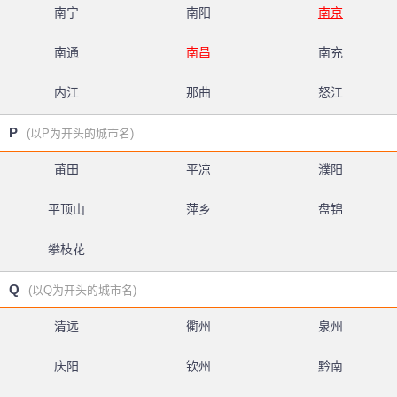
南宁
南阳
南京
南通
南昌
南充
内江
那曲
怒江
P
(以P为开头的城市名)
莆田
平凉
濮阳
平顶山
萍乡
盘锦
攀枝花
Q
(以Q为开头的城市名)
清远
衢州
泉州
庆阳
钦州
黔南