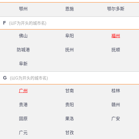
鄂州
恩施
鄂尔多斯
F
(以F为开头的城市名)
佛山
阜阳
福州
防城港
抚州
抚顺
阜新
G
(以G为开头的城市名)
广州
甘南
桂林
贵港
贵阳
赣州
固原
果洛
广安
广元
甘孜