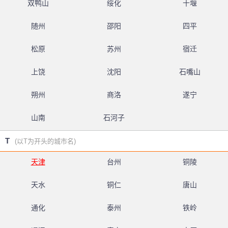
双鸭山
绥化
十堰
随州
邵阳
四平
松原
苏州
宿迁
上饶
沈阳
石嘴山
朔州
商洛
遂宁
山南
石河子
T
(以T为开头的城市名)
天津
台州
铜陵
天水
铜仁
唐山
通化
泰州
铁岭