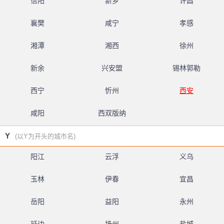
信阳
新乡
许昌
襄樊
咸宁
孝感
湘潭
湘西
徐州
新余
兴安盟
锡林郭勒
西宁
忻州
西安
咸阳
西双版纳
Y
(以Y为开头的城市名)
阳江
云浮
义乌
玉林
伊春
宜昌
岳阳
益阳
永州