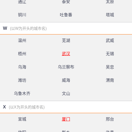
通辽
泰安
太原
铜川
吐鲁番
塔城
W
(以W为开头的城市名)
温州
芜湖
武威
梧州
武汉
无锡
乌海
乌兰察布
吴忠
潍坊
威海
渭南
乌鲁木齐
文山
X
(以X为开头的城市名)
宣城
厦门
邢台