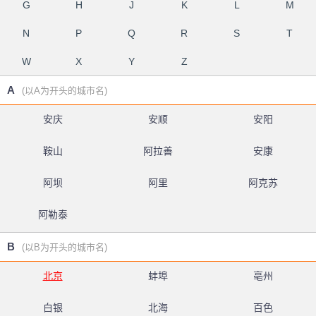
G
H
J
K
L
M
N
P
Q
R
S
T
W
X
Y
Z
A
(以A为开头的城市名)
安庆
安顺
安阳
鞍山
阿拉善
安康
阿坝
阿里
阿克苏
阿勒泰
B
(以B为开头的城市名)
北京
蚌埠
亳州
白银
北海
百色