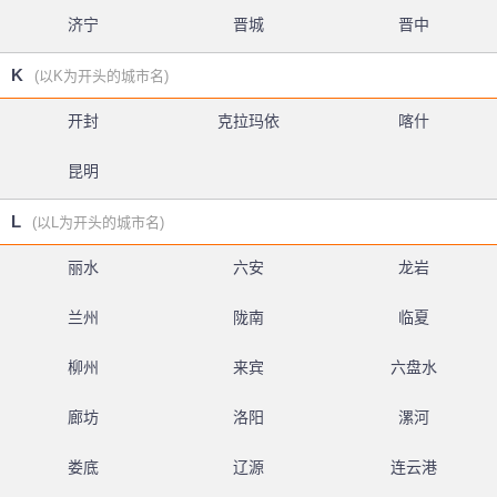
济宁
晋城
晋中
K
(以K为开头的城市名)
开封
克拉玛依
喀什
昆明
L
(以L为开头的城市名)
丽水
六安
龙岩
兰州
陇南
临夏
柳州
来宾
六盘水
廊坊
洛阳
漯河
娄底
辽源
连云港