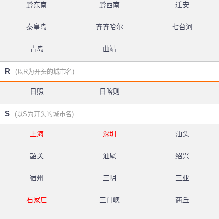
黔东南
黔西南
迁安
秦皇岛
齐齐哈尔
七台河
青岛
曲靖
R
(以R为开头的城市名)
日照
日喀则
S
(以S为开头的城市名)
上海
深圳
汕头
韶关
汕尾
绍兴
宿州
三明
三亚
石家庄
三门峡
商丘