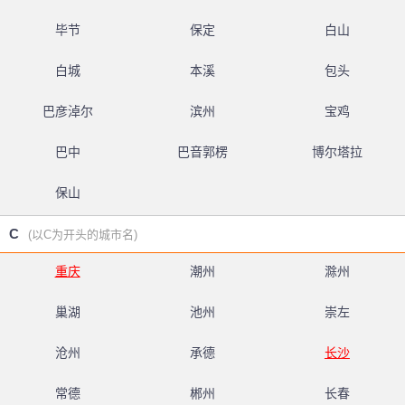
毕节
保定
白山
白城
本溪
包头
巴彦淖尔
滨州
宝鸡
巴中
巴音郭楞
博尔塔拉
保山
C
(以C为开头的城市名)
重庆
潮州
滁州
巢湖
池州
崇左
沧州
承德
长沙
常德
郴州
长春