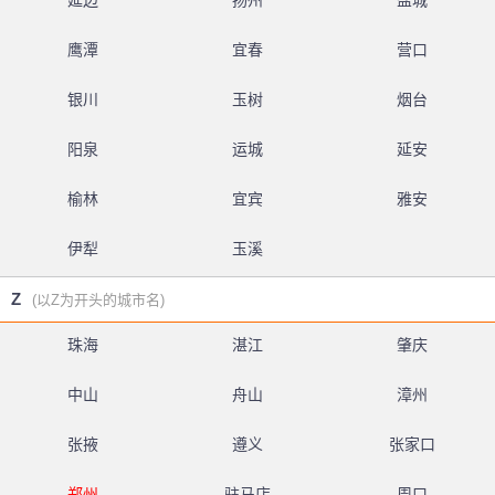
延边
扬州
盐城
鹰潭
宜春
营口
银川
玉树
烟台
阳泉
运城
延安
榆林
宜宾
雅安
伊犁
玉溪
Z
(以Z为开头的城市名)
珠海
湛江
肇庆
中山
舟山
漳州
张掖
遵义
张家口
郑州
驻马店
周口