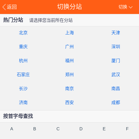
切换分站
返回
切换
热门分站
请选择您当前所在分站
北京
上海
天津
重庆
广州
深圳
杭州
福州
厦门
石家庄
郑州
武汉
长沙
南京
南昌
济南
西安
成都
按首字母查找
A
B
C
D
E
F