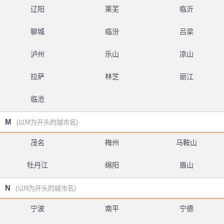
辽阳
莱芜
临沂
聊城
临汾
吕梁
泸州
乐山
凉山
拉萨
林芝
丽江
临沧
M
(以M为开头的城市名)
茂名
梅州
马鞍山
牡丹江
绵阳
眉山
N
(以N为开头的城市名)
宁波
南平
宁德